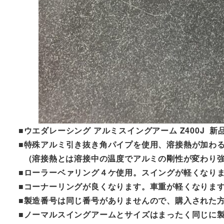
■ウエダレーシング アルミスイングアーム Z400J 新
■特殊アルミ引き抜き角パイプを使用、溶接熱が加わ
(溶接熱とは溶接中の温度でアルミの剛性が変わり強
■ローラーベァリング４ケ使用。スイングが軽くなり
■コーナーリングが良くなります。車重が軽くなりま
■製造番号は同じ番号がありませんので、購入された
■ノーマルスイングアームとサイズはまったく同じに